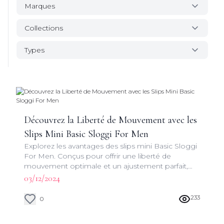
Marques
Collections
Types
Découvrez la Liberté de Mouvement avec les
Slips Mini Basic Sloggi For Men
Explorez les avantages des slips mini Basic Sloggi
For Men. Conçus pour offrir une liberté de
mouvement optimale et un ajustement parfait,
ces sous-vêtements allient style et fonctionnalité
03/12/2024
pour le confort quotidien des hommes
modernes.
233
0