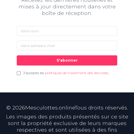
mises à jour directement dans votre
boîte de réception.
S'abonner
J'accepte les
politiques de traitement des données
.
©
2026
Mesculottes.onlineTous droits réservés.
Les images des produits présentés sur ce site
sont la propriété exclusive de leurs marques
respectives et sont utilisées à des fins