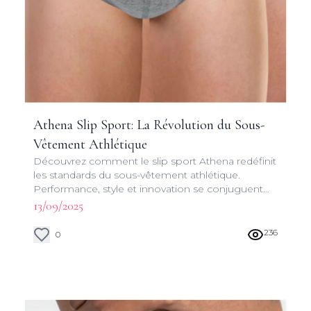
Athena Slip Sport: La Révolution du Sous-
Vêtement Athlétique
Découvrez comment le slip sport Athena redéfinit
les standards du sous-vêtement athlétique.
Performance, style et innovation se conjuguent
pour une expérience inégalée.
13/09/2025
236
0