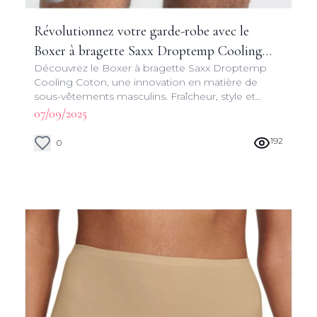
Révolutionnez votre garde-robe avec le
Boxer à bragette Saxx Droptemp Cooling
Découvrez le Boxer à bragette Saxx Droptemp
Coton
Cooling Coton, une innovation en matière de
sous-vêtements masculins. Fraîcheur, style et
performance réunis dans un seul boxer.
07/09/2025
192
0