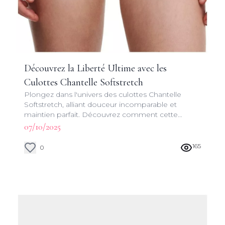
Découvrez la Liberté Ultime avec les
Culottes Chantelle Softstretch
Plongez dans l'univers des culottes Chantelle
Softstretch, alliant douceur incomparable et
maintien parfait. Découvrez comment cette
innovation révolutionne votre garde-robe
07/10/2025
quotidienne.
165
0