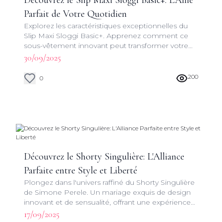
Découvrez le Slip Maxi Sloggi Basic+: L'Allié
Parfait de Votre Quotidien
Explorez les caractéristiques exceptionnelles du
Slip Maxi Sloggi Basic+. Apprenez comment ce
sous-vêtement innovant peut transformer votre
expérience vestimentaire au quotidien.
30/09/2025
200
0
Découvrez le Shorty Singulière: L'Alliance
Parfaite entre Style et Liberté
Plongez dans l'univers raffiné du Shorty Singulière
de Simone Perele. Un mariage exquis de design
innovant et de sensualité, offrant une expérience
unique pour chaque femme.
17/09/2025