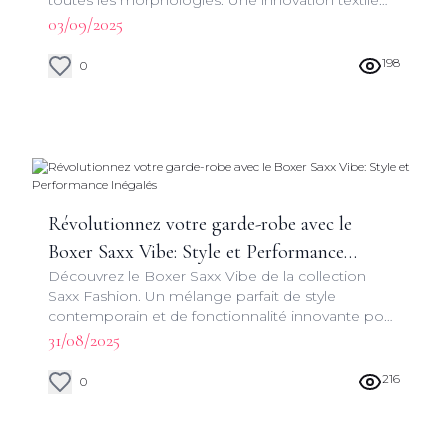
toutes les morphologies. Une innovation textile
pour un quotidien sans compromis.
03/09/2025
198
0
Révolutionnez votre garde-robe avec le
Boxer Saxx Vibe: Style et Performance
Découvrez le Boxer Saxx Vibe de la collection
Inégalés
Saxx Fashion. Un mélange parfait de style
contemporain et de fonctionnalité innovante pour
une expérience de port incomparable.
31/08/2025
216
0