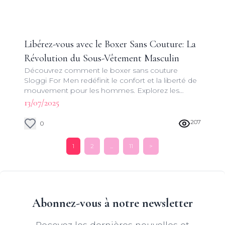
Libérez-vous avec le Boxer Sans Couture: La
Révolution du Sous-Vêtement Masculin
Découvrez comment le boxer sans couture
Sloggi For Men redéfinit le confort et la liberté de
mouvement pour les hommes. Explorez les
avantages, les technologies et les styles de ce
13/07/2025
sous-vêtement innovant.
207
0
1
2
...
11
>
Abonnez-vous à notre newsletter
Recevez les dernières nouvelles et