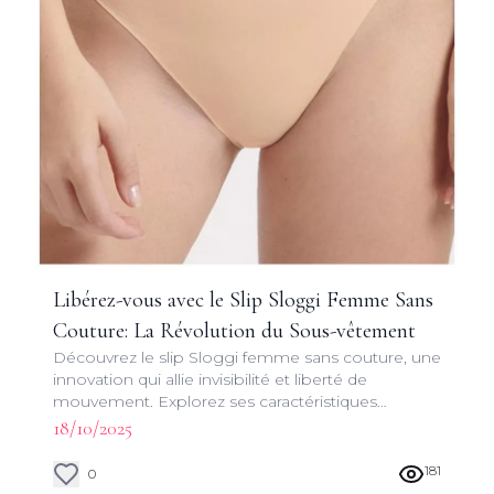
Libérez-vous avec le Slip Sloggi Femme Sans
Couture: La Révolution du Sous-vêtement
Découvrez le slip Sloggi femme sans couture, une
innovation qui allie invisibilité et liberté de
mouvement. Explorez ses caractéristiques
uniques et son impact sur votre garde-robe
18/10/2025
quotidienne.
181
0