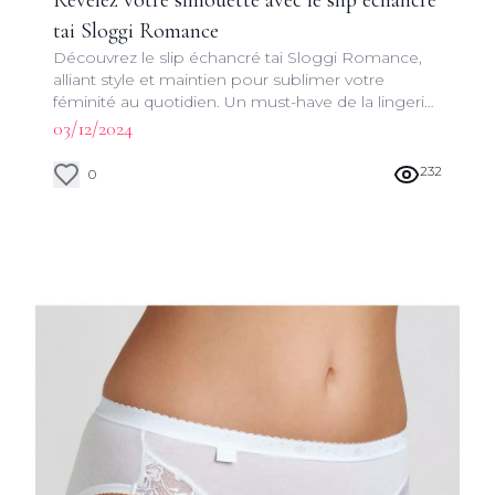
Révélez votre silhouette avec le slip échancré
tai Sloggi Romance
Découvrez le slip échancré tai Sloggi Romance,
alliant style et maintien pour sublimer votre
féminité au quotidien. Un must-have de la lingerie
moderne.
03/12/2024
232
0