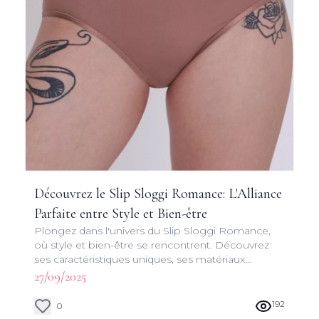
Découvrez le Slip Sloggi Romance: L'Alliance
Parfaite entre Style et Bien-être
Plongez dans l'univers du Slip Sloggi Romance,
où style et bien-être se rencontrent. Découvrez
ses caractéristiques uniques, ses matériaux
innovants et pourquoi il deviendra votre sous-
27/09/2025
vêtement préféré.
192
0