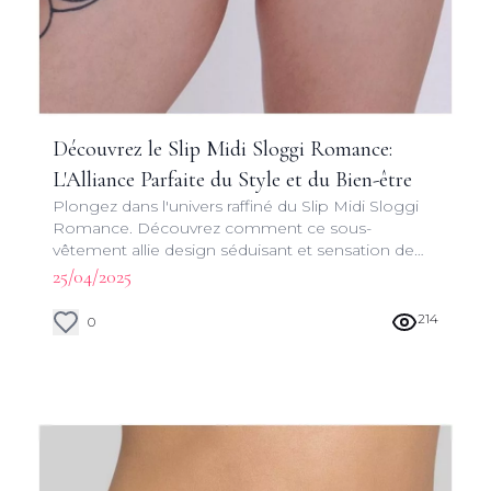
Découvrez le Slip Midi Sloggi Romance:
L'Alliance Parfaite du Style et du Bien-être
Plongez dans l'univers raffiné du Slip Midi Sloggi
Romance. Découvrez comment ce sous-
vêtement allie design séduisant et sensation de
liberté pour une expérience quotidienne
25/04/2025
incomparable.
214
0