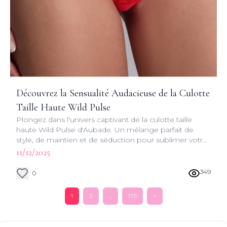
Découvrez la Sensualité Audacieuse de la Culotte
Taille Haute Wild Pulse
Plongez dans l'univers captivant de la culotte taille
haute Wild Pulse d'Aubade. Un mélange parfait de
style, de maintien et de séduction pour sublimer votre
silhouette.
11/12/2025
349
0
1
2
...
175
>