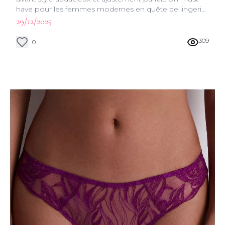
have pour les femmes modernes en quête de lingerie
sophistiquée et confortable.
29/12/2025
309
0