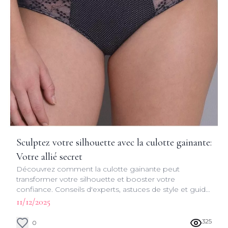
Sculptez votre silhouette avec la culotte gainante:
Votre allié secret
Découvrez comment la culotte gainante peut
transformer votre silhouette et booster votre
confiance. Conseils d'experts, astuces de style et guide
d'achat pour trouver la culotte parfaite.
11/12/2025
325
0