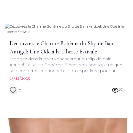
Découvrez le Charme Bohème du Slip de Bain
Antigel: Une Ode à la Liberté Estivale
Plongez dans l'univers enchanteur du slip de bain
Antigel La Muse Bohème. Découvrez son style unique,
son confort exceptionnel et son esprit libre pour un
été inoubliable au bord de l'eau.
25/12/2025
331
0