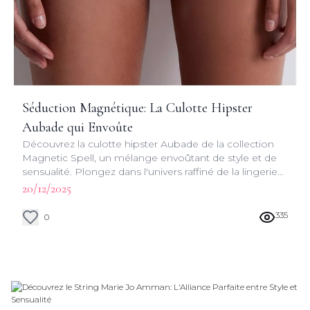
Séduction Magnétique: La Culotte Hipster
Aubade qui Envoûte
Découvrez la culotte hipster Aubade de la collection
Magnetic Spell, un mélange envoûtant de style et de
sensualité. Plongez dans l'univers raffiné de la lingerie
française et laissez-vous séduire par son charme
20/12/2025
irrésistible.
335
0