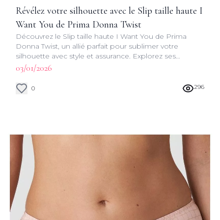
Révélez votre silhouette avec le Slip taille haute I
Want You de Prima Donna Twist
Découvrez le Slip taille haute I Want You de Prima
Donna Twist, un allié parfait pour sublimer votre
silhouette avec style et assurance. Explorez ses
caractéristiques uniques et son design innovant.
03/01/2026
296
0