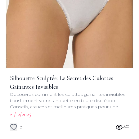
Silhouette Sculptée: Le Secret des Culottes
Gainantes Invisibles
Découvrez comment les culottes gainantes invisibles
transforment votre silhouette en toute discrétion.
Conseils, astuces et meilleures pratiques pour une
allure impeccable au quotidien.
21/12/2025
320
0