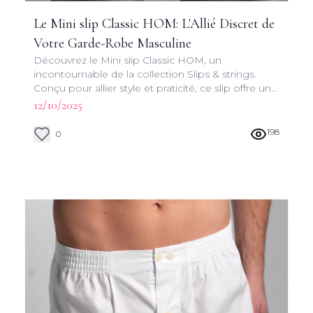
Le Mini slip Classic HOM: L'Allié Discret de
Votre Garde-Robe Masculine
Découvrez le Mini slip Classic HOM, un
incontournable de la collection Slips & strings.
Conçu pour allier style et praticité, ce slip offre une
silhouette raffinée pour l'homme moderne.
12/10/2025
198
0