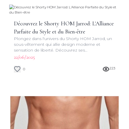
Découvrez le Shorty HOM Jarrod: L'Alliance
Parfaite du Style et du Bien-être
Plongez dans l'univers du Shorty HOM Jarrod, un
sous-vêtement qui allie design moderne et
sensation de liberté. Découvrez ses
caractéristiques uniques et pourquoi il est devenu
22/06/2025
un incontournable de la garde-robe masculine.
223
0