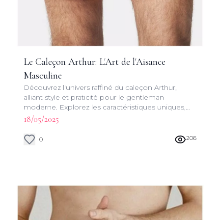
Le Caleçon Arthur: L'Art de l'Aisance
Masculine
Découvrez l'univers raffiné du caleçon Arthur,
alliant style et praticité pour le gentleman
moderne. Explorez les caractéristiques uniques,
l'histoire et les conseils d'entretien de ce sous-
18/05/2025
vêtement emblématique.
206
0