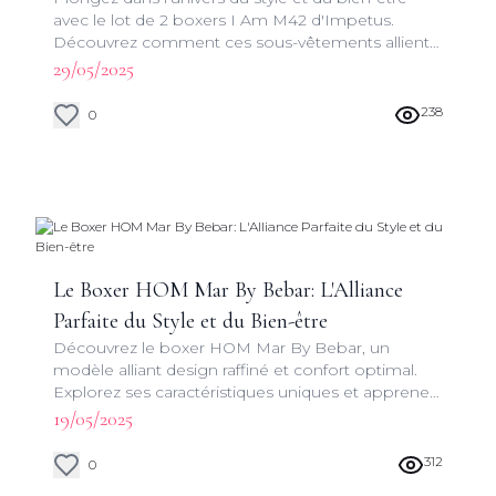
avec le lot de 2 boxers I Am M42 d'Impetus.
Découvrez comment ces sous-vêtements allient
design moderne et qualité supérieure pour votre
29/05/2025
quotidien.
238
0
Le Boxer HOM Mar By Bebar: L'Alliance
Parfaite du Style et du Bien-être
Découvrez le boxer HOM Mar By Bebar, un
modèle alliant design raffiné et confort optimal.
Explorez ses caractéristiques uniques et apprenez
pourquoi il est devenu un incontournable de la
19/05/2025
collection Boxers & shorties HOM.
312
0