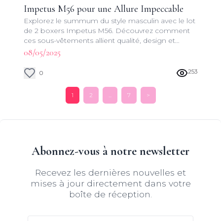
Impetus M56 pour une Allure Impeccable
Explorez le summum du style masculin avec le lot
de 2 boxers Impetus M56. Découvrez comment
ces sous-vêtements allient qualité, design et
praticité pour une expérience vestimentaire
08/05/2025
inégalée.
253
0
1
2
...
7
>
Abonnez-vous à notre newsletter
Recevez les dernières nouvelles et
mises à jour directement dans votre
boîte de réception.