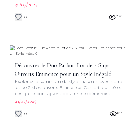
vêtement masculin haut de gamme et appréciez
30/07/2025
le savoir-faire d'Eminence.
278
0
Découvrez le Duo Parfait: Lot de 2 Slips
Ouverts Eminence pour un Style Inégalé
Explorez le summum du style masculin avec notre
lot de 2 slips ouverts Eminence. Confort, qualité et
design se conjuguent pour une expérience
vestimentaire incomparable. Découvrez pourquoi
23/07/2025
ces slips sont un must-have pour tout homme
soucieux de son bien-être et de son apparence.
187
0