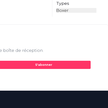
Types
Boxer
e boîte de réception.
S'abonner