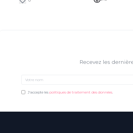
0
Recevez les dernière
J'accepte les
politiques de traitement des données
.