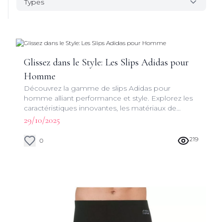
Types
Glissez dans le Style: Les Slips Adidas pour
Homme
Découvrez la gamme de slips Adidas pour
homme alliant performance et style. Explorez les
caractéristiques innovantes, les matériaux de
qualité et les designs modernes qui font de ces
29/10/2025
sous-vêtements un must-have pour tout homme
actif.
219
0