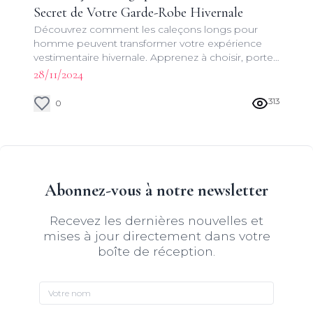
Secret de Votre Garde-Robe Hivernale
Découvrez comment les caleçons longs pour
homme peuvent transformer votre expérience
vestimentaire hivernale. Apprenez à choisir, porter
et entretenir ces indispensables du dressing
28/11/2024
masculin.
313
0
Abonnez-vous à notre newsletter
Recevez les dernières nouvelles et
mises à jour directement dans votre
boîte de réception.