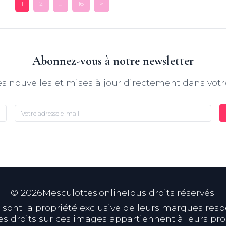
1
2
...
16
>
Abonnez-vous à notre newsletter
s nouvelles et mises à jour directement dans votr
©
2026
Mesculottes.onlineTous droits réservés.
ont la propriété exclusive de leurs marques respect
s droits sur ces images appartiennent à leurs prop