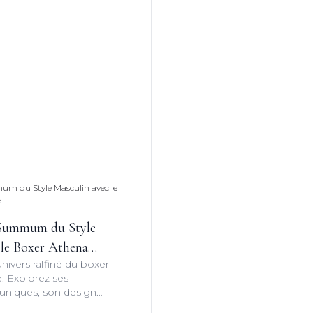
 Summum du Style
 le Boxer Athena
nivers raffiné du boxer
 Explorez ses
 uniques, son design
 ajustement parfait pour