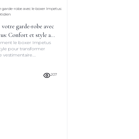
 votre garde-robe avec
us: Confort et style au
ment le boxer Impetus
style pour transformer
e vestimentaire.
 sur les caractéristiques
avantages de ce sous-
iel.
207