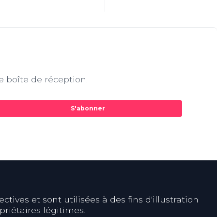
e boîte de réception.
S'abonner
ives et sont utilisées à des fins d'illustration
riétaires légitimes.