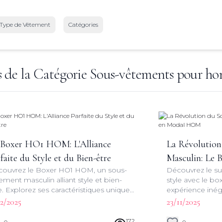
Type de Vêtement
Catégories
s de la Catégorie
Sous-vêtements pour h
 Boxer HO1 HOM: L'Alliance
La Révolutio
faite du Style et du Bien-être
Masculin: Le
ouvrez le Boxer HO1 HOM, un sous-
Découvrez le s
ement masculin alliant style et bien-
style avec le 
e. Explorez ses caractéristiques uniques
expérience iné
son design innovant pour une
exigeants en quê
12/2025
23/11/2025
érience de port incomparable.
être au quotidie
172