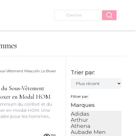
ommes
Trier par:
n du Sous-Vêtement
 Boxer en Modal HOM
Filtrer par:
ummum du confort et du
Marques
boxer en modal HOM. Une
Adidas
galée pour les hommes
Arthur
te de qualité et de bien-
Athena
n.
Aubade Men
188