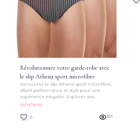
Révolutionnez votre garde-robe avec
le slip Athena sport microfibre
Découvrez le slip Athena sport microfibre,
alliant performance et style pour une
expérience inégalée. Explorez ses
caractéristiques uniques et ses avantages
22/12/2025
pour votre quotidien actif.
325
0