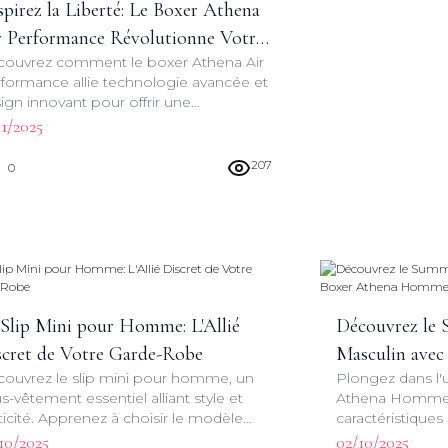
pirez la Liberté: Le Boxer Athena
r Performance Révolutionne Votre
ouvrez comment le boxer Athena Air
rde-Robe
formance allie technologie avancée et
ign innovant pour offrir une
érience inégalée. Plongez dans le
11/2025
ur du sous-vêtement masculin.
207
0
 Slip Mini pour Homme: L'Allié
Découvrez le
scret de Votre Garde-Robe
Masculin avec
ouvrez le slip mini pour homme, un
Plongez dans l'u
Homme
s-vêtement essentiel alliant style et
Athena Homme.
ticité. Apprenez à choisir le modèle
caractéristiques
fait et à l'intégrer dans votre quotidien
innovant et son
10/2025
02/10/2025