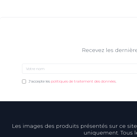
Recevez les dernière
J'accepte les
politiques de traitement des données
.
Les images des produits présentés sur ce site s
uniquement. Tous le