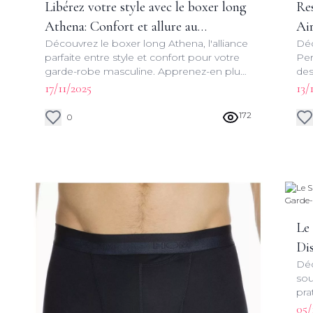
Libérez votre style avec le boxer long
Res
Athena: Confort et allure au
Ai
Découvrez le boxer long Athena, l'alliance
Déc
quotidien
Ga
parfaite entre style et confort pour votre
Per
garde-robe masculine. Apprenez-en plus
des
sur ses caractéristiques uniques et
exp
17/11/2025
13/
comment l'intégrer à votre look
fut
quotidien.
172
0
Le
Di
Déc
sou
pra
par
05/