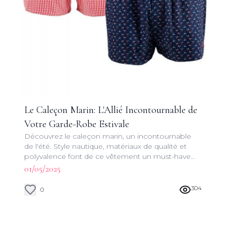
Le Caleçon Marin: L'Allié Incontournable de
Votre Garde-Robe Estivale
Découvrez le caleçon marin, un incontournable
de l'été. Style nautique, matériaux de qualité et
polyvalence font de ce vêtement un must-have
pour vos vacances au bord de l'eau.
01/05/2025
304
0