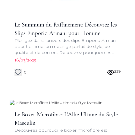
Le Summum du Raffinement: Découvrez les
Slips Emporio Armani pour Homme
Plongez dans l'univers des slips Emporio Armani
pour homme: un mélange parfait de style, de
qualité et de confort. Découvrez pourquoi ces
sous-vêtements sont devenus incontournables
16/03/2025
pour les hommes exigeants.
229
0
Le Boxer Microfibre: L'Allié Ultime du Style
Masculin
Découvrez pourquoi le boxer microfibre est