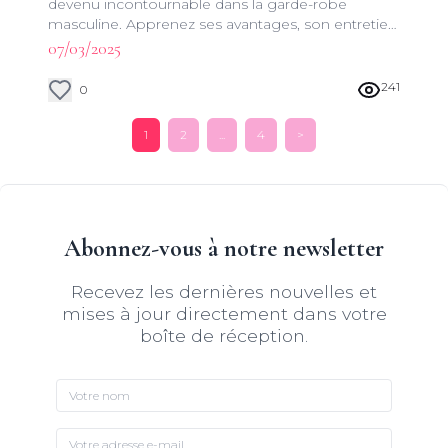
devenu incontournable dans la garde-robe
masculine. Apprenez ses avantages, son entretien
et comment le choisir pour un look impeccable.
07/03/2025
241
0
1
2
...
4
>
Abonnez-vous à notre newsletter
Recevez les dernières nouvelles et
mises à jour directement dans votre
boîte de réception.