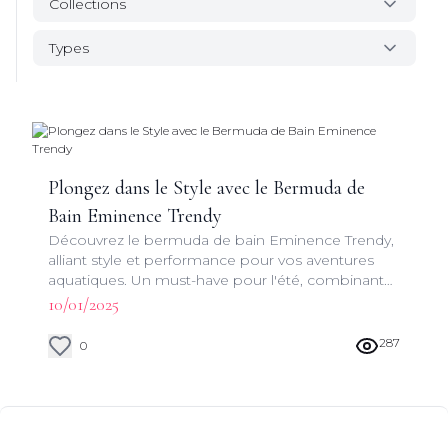
Collections
Types
Plongez dans le Style avec le Bermuda de
Bain Eminence Trendy
Découvrez le bermuda de bain Eminence Trendy,
alliant style et performance pour vos aventures
aquatiques. Un must-have pour l'été, combinant
fonctionnalité et design moderne.
10/01/2025
287
0