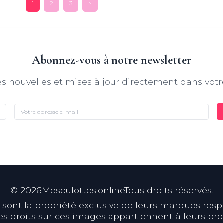
1
2
3
>
Abonnez-vous à notre newsletter
s nouvelles et mises à jour directement dans votr
©
2026
Mesculottes.onlineTous droits réservés.
ont la propriété exclusive de leurs marques respect
s droits sur ces images appartiennent à leurs prop