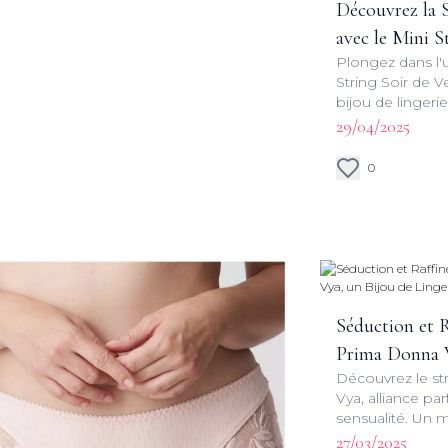
Découvrez la S
avec le Mini S
Plongez dans l'
String Soir de 
bijou de lingerie
séduction et sav
29/04/2025
expérience intim
0
Séduction et R
Prima Donna V
Découvrez le st
Lingerie
Vya, alliance par
sensualité. Un 
amatrices de li
27/03/2025