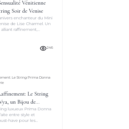
ensualité Vénitienne
tring Soir de Venise
univers enchanteur du Mini
Venise de Lise Charmel. Un
 alliant raffinement,
oir-faire français pour une
e inoubliable.
246
affinement: Le String
ya, un Bijou de
ring luxueux Prima Donna
faite entre style et
must-have pour les
ngerie haut de gamme qui