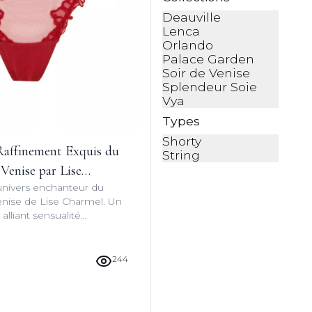
Deauville
Lenca
Orlando
Palace Garden
Soir de Venise
Splendeur Soie
Vya
Types
Shorty
Raffinement Exquis du
String
Venise par Lise
univers enchanteur du
enise de Lise Charmel. Un
 alliant sensualité
voir-faire français pour une
ue.
244