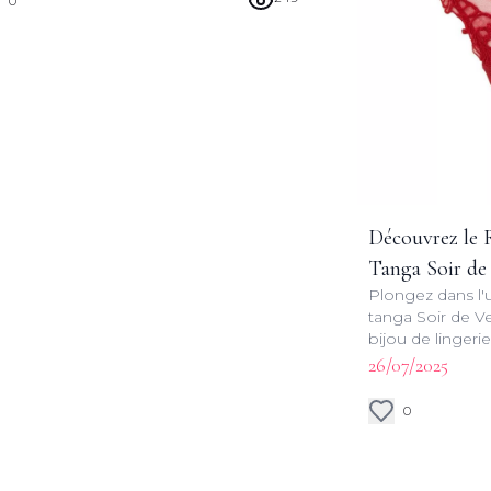
0
Découvrez le 
Tanga Soir de 
Plongez dans l'
Charmel
tanga Soir de V
bijou de lingerie
vénitienne et sa
26/07/2025
expérience uniq
0