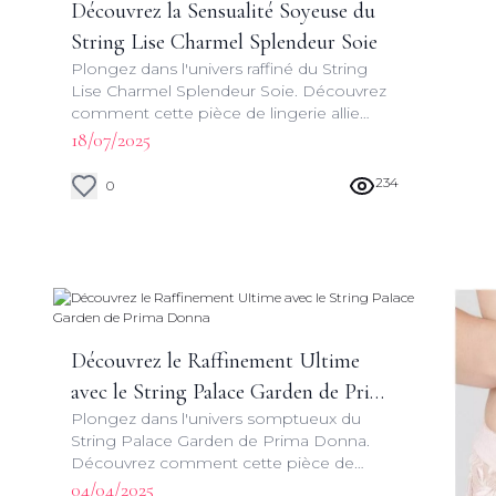
Découvrez la Sensualité Soyeuse du
String Lise Charmel Splendeur Soie
Plongez dans l'univers raffiné du String
Lise Charmel Splendeur Soie. Découvrez
comment cette pièce de lingerie allie
luxe, sensualité et savoir-faire français pour
18/07/2025
sublimer votre silhouette.
234
0
Découvrez le Raffinement Ultime
avec le String Palace Garden de Prima
Plongez dans l'univers somptueux du
Donna
String Palace Garden de Prima Donna.
Découvrez comment cette pièce de
lingerie allie style, qualité et sensualité
04/04/2025