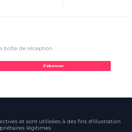
e boîte de réception.
S'abonner
ives et sont utilisées à des fins d'illustration
riétaires légitimes.