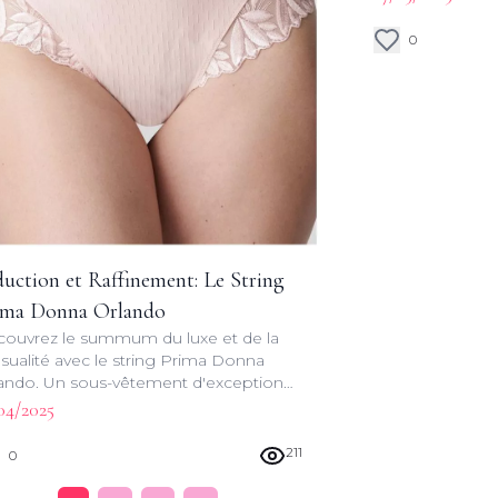
ne font aucun c
0
uction et Raffinement: Le String
ima Donna Orlando
ouvrez le summum du luxe et de la
sualité avec le string Prima Donna
ando. Un sous-vêtement d'exception
 allie style, qualité et confort pour une
04/2025
érience inégalée.
211
0