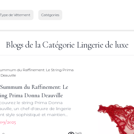
Type de Vêtement
Catégories
Blogs de la Catégorie
Lingerie de luxe
 Summum du Raffinement: Le
ring Prima Donna Deauville
ouvrez le string Prima Donna
uville, un chef-d'œuvre de lingerie
iant style sophistiqué et maintien
eccable. Plongez dans l'univers du
09/2025
e intime avec ce modèle
blématique.
249