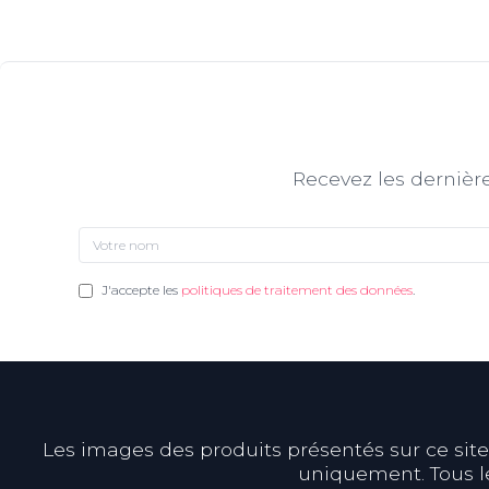
Recevez les dernière
J'accepte les
politiques de traitement des données
.
Les images des produits présentés sur ce site s
uniquement. Tous le