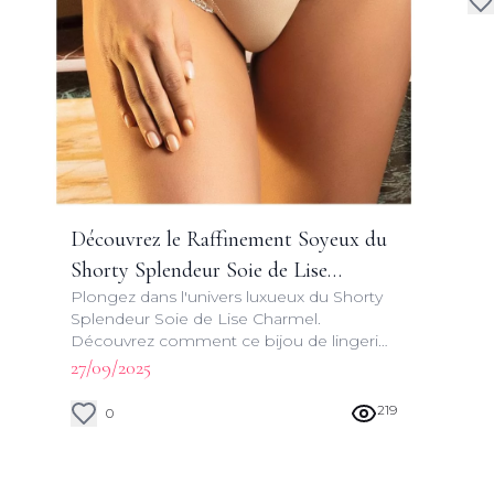
Découvrez le Raffinement Soyeux du
Shorty Splendeur Soie de Lise
Plongez dans l'univers luxueux du Shorty
Charmel
Splendeur Soie de Lise Charmel.
Découvrez comment ce bijou de lingerie
allie sensualité et sophistication pour
27/09/2025
sublimer votre silhouette.
219
0