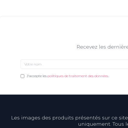
Recevez les dernière
J'accepte les
politiques de traitement des données
.
Les images des produits présentés sur ce site s
uniquement. Tous le