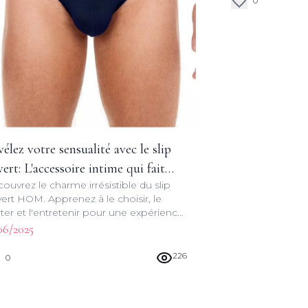
0
élez votre sensualité avec le slip
ert: L'accessoire intime qui fait
ouvrez le charme irrésistible du slip
sation
ert HOM. Apprenez à le choisir, le
ter et l'entretenir pour une expérience
ime incomparable. Osez la séduction !
06/2025
226
0