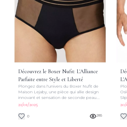
Découvrez le Boxer Nufit: L'Alliance
Dé
Parfaite entre Style et Liberté
L'A
Plongez dans l'univers du Boxer Nufit de
Plo
Ra
Maison Lejaby, une pièce qui allie design
Osl
innovant et sensation de seconde peau.
Sli
Découvrez comment ce boxer
com
21/01/2025
20/
révolutionne votre garde-robe intime.
et 
285
0