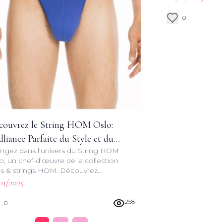
de l'intimité mo
0
couvrez le String HOM Oslo:
lliance Parfaite du Style et du
ngez dans l'univers du String HOM
ffinement
o, un chef-d'œuvre de la collection
ps & strings HOM. Découvrez
ment ce string allie design innovant
01/2025
sensualité pour une expérience unique.
258
0