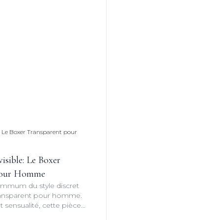
isible: Le Boxer
pour Homme
ummum du style discret
transparent pour homme.
 et sensualité, cette pièce
uline redéfinit les codes