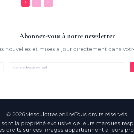
1
2
>
Abonnez-vous à notre newsletter
s nouvelles et mises à jour directement dans votr
©
2026
Mesculottes.onlineTous droits réservés.
ont la propriété exclusive de leurs marques respect
s droits sur ces images appartiennent à leurs prop