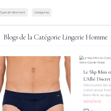
Type de Vêtement
Catégories
Blogs de la Catégorie
Lingerie Homme
Le Slip Mini
L'Allié Discr
Découvrez les a
coton pour homm
bien-être au quo
d'entretien pou
25/05/2025
parfaite.