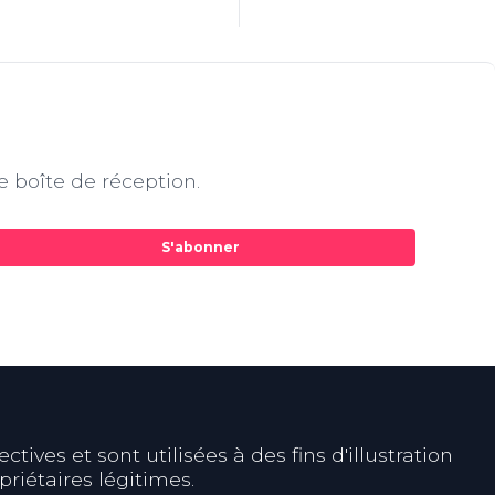
e boîte de réception.
S'abonner
ives et sont utilisées à des fins d'illustration
riétaires légitimes.