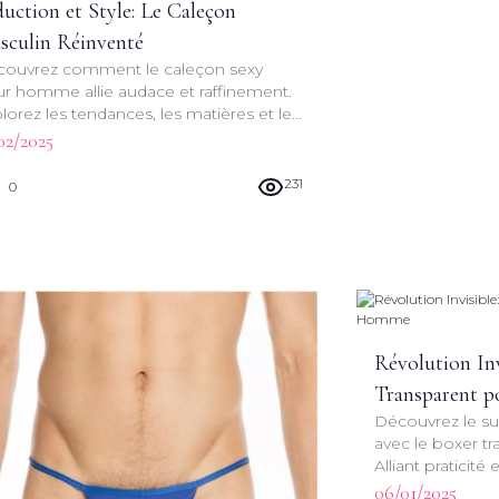
uction et Style: Le Caleçon
sculin Réinventé
ouvrez comment le caleçon sexy
r homme allie audace et raffinement.
lorez les tendances, les matières et les
pes qui redéfinissent le sous-
02/2025
ement masculin moderne.
231
0
Révolution Inv
Transparent 
Découvrez le s
avec le boxer 
Alliant praticité
de lingerie masc
06/01/2025