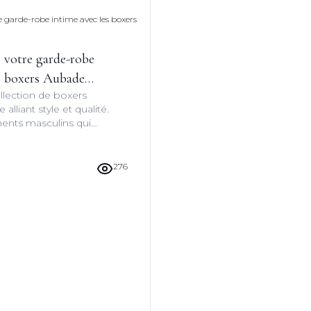
 votre garde-robe
es boxers Aubade
llection de boxers
liant style et qualité.
ents masculins qui
confort et l'esthétique
n.
276