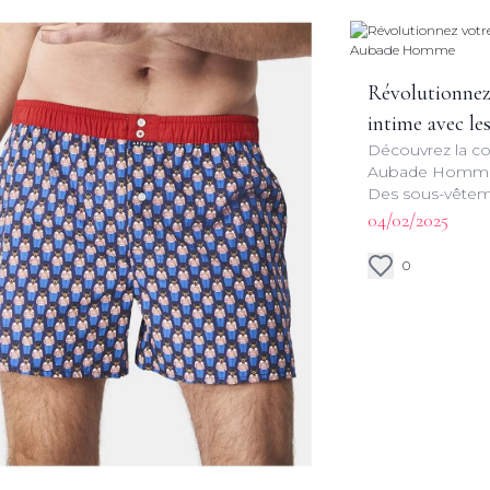
Révolutionnez
intime avec l
Découvrez la co
Homme
Aubade Homme al
Des sous-vêtem
redéfinissent le 
04/02/2025
pour le quotidie
0