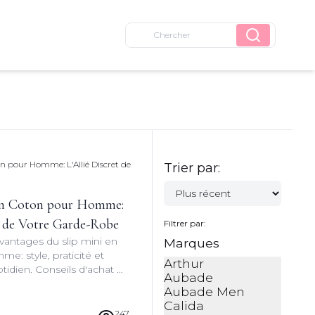
Trier par:
 en Coton pour Homme:
et de Votre Garde-Robe
Filtrer par:
vantages du slip mini en
Marques
e: style, praticité et
Arthur
tidien. Conseils d'achat et
Aubade
r une lingerie masculine
Aubade Men
Calida
247