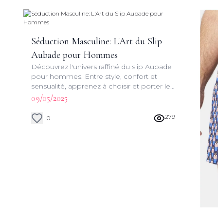
Séduction Masculine: L'Art du Slip
Aubade pour Hommes
Découvrez l'univers raffiné du slip Aubade
pour hommes. Entre style, confort et
sensualité, apprenez à choisir et porter le
sous-vêtement parfait pour sublimer
09/05/2025
votre silhouette.
279
0