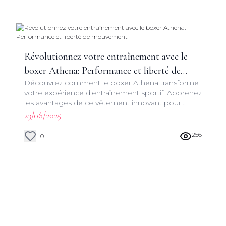
Révolutionnez votre entraînement avec le
boxer Athena: Performance et liberté de
Découvrez comment le boxer Athena transforme
mouvement
votre expérience d'entraînement sportif. Apprenez
les avantages de ce vêtement innovant pour
optimiser vos performances et votre confort
23/06/2025
pendant l'exercice.
256
0