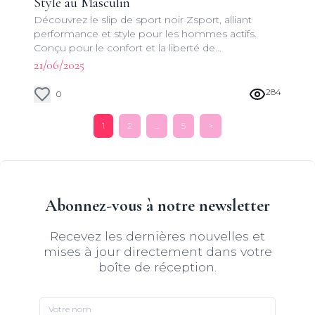
Style au Masculin
Découvrez le slip de sport noir Zsport, alliant
performance et style pour les hommes actifs.
Conçu pour le confort et la liberté de
mouvement, ce sous-vêtement sportif est un
21/06/2025
incontournable pour votre garde-robe athlétique.
284
0
1
2
...
5
>
Abonnez-vous à notre newsletter
Recevez les dernières nouvelles et
mises à jour directement dans votre
boîte de réception.