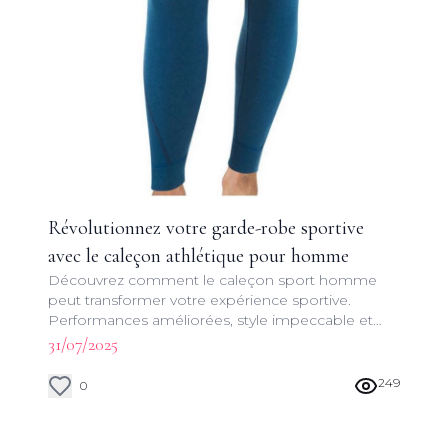
Révolutionnez votre garde-robe sportive
avec le caleçon athlétique pour homme
Découvrez comment le caleçon sport homme
peut transformer votre expérience sportive.
Performances améliorées, style impeccable et
liberté de mouvement garantis.
31/07/2025
249
0