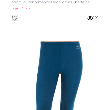
sportive. Performances améliorées, liberté de
mouvement et durabilité garanties.
04/09/2025
200
0