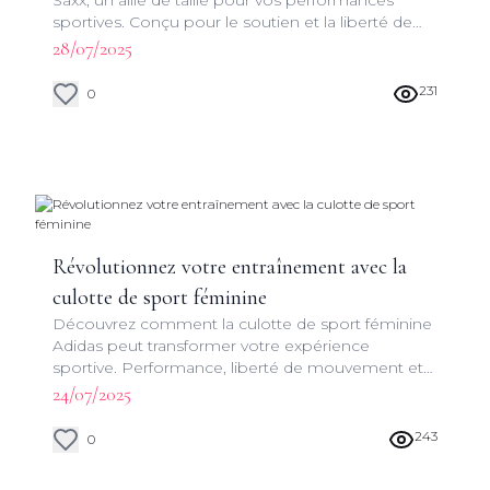
Saxx, un allié de taille pour vos performances
sportives. Conçu pour le soutien et la liberté de
mouvement, ce boxer allie technologie et design
28/07/2025
pour une expérience sportive optimale.
231
0
Révolutionnez votre entraînement avec la
culotte de sport féminine
Découvrez comment la culotte de sport féminine
Adidas peut transformer votre expérience
sportive. Performance, liberté de mouvement et
style au rendez-vous !
24/07/2025
243
0