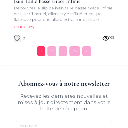
Bain Taille Basse Grâce Infinie
Découvrez le slip de bain taille basse Grâce Infinie
de Lise Charmel, alliant style raffiné et coupe
flatteuse pour une allure estivale irrésistible.
Plongez dans l'univers du luxe balnéaire !
14/10/2025
169
0
1
2
...
25
>
Abonnez-vous à notre newsletter
Recevez les dernières nouvelles et
mises à jour directement dans votre
boîte de réception.