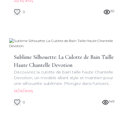
22/11/2025
silhouette au bord de la piscine ou sur la plage.
151
0
Sublime Silhouette: La Culotte de Bain Taille
Haute Chantelle Devotion
Découvrez la culotte de bain taille haute Chantelle
Devotion, un modèle alliant style et maintien pour
une silhouette sublimée. Plongez dans l'univers
raffiné de la collection Chantelle - Bain.
21/11/2025
149
0