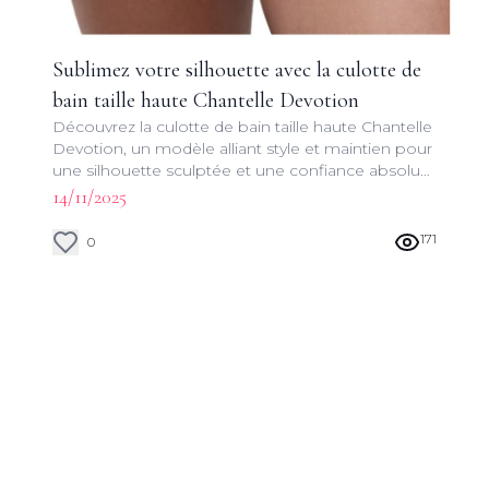
Sublimez votre silhouette avec la culotte de
bain taille haute Chantelle Devotion
Découvrez la culotte de bain taille haute Chantelle
Devotion, un modèle alliant style et maintien pour
une silhouette sculptée et une confiance absolue
au bord de la piscine ou à la plage.
14/11/2025
171
0