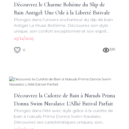
Découvrez le Charme Bohème du Slip de
Bain Antigel: Une Ode à la Liberté Estivale
Plongez dans l'univers enchanteur du slip de bain
Antigel La Muse Bohème. Découvrez son style
unique, son confort exceptionnel et son esprit
libre pour un été inoubliable au bord de l'eau.
25/12/2025
326
0
Découvrez la Culotte de Bain à Nœuds Prima
Donna Swim Navalato: L'Allié Estival Parfait
Plongez dans l'été avec style grâce à la culotte de
bain à nœuds Prima Donna Swim Navalato.
Découvrez ses caractéristiques uniques, son
design tendance et comment elle sublimera votre