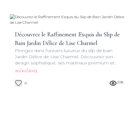
Découvrez le Raffinement Exquis du Slip de
Bain Jardin Délice de Lise Charmel
Plongez dans l'univers luxueux du slip de bain
Jardin Délice de Lise Charmel. Découvrez son
design sophistiqué, ses matériaux premium et
son ajustement parfait pour une expérience
20/10/2025
balnéaire incomparable.
208
0