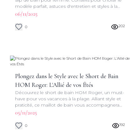
slip de bain pour femme. Conseils pour choisir le
modèle parfait, astuces d'entretien et styles à la
mode pour cet été.
06/11/2025
202
0
Plongez dans le Style avec le Short de Bain
HOM Roger: L'Allié de vos Étés
Découvrez le short de bain HOM Roger, un must-
have pour vos vacances à la plage. Alliant style et
praticité, ce maillot de bain vous accompagnera
dans toutes vos aventures estivales.
05/11/2025
192
0