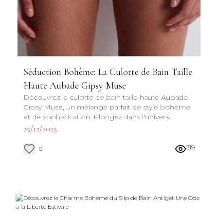
Séduction Bohème: La Culotte de Bain Taille
Haute Aubade Gipsy Muse
Découvrez la culotte de bain taille haute Aubade
Gipsy Muse, un mélange parfait de style bohème
et de sophistication. Plongez dans l'univers
envoûtant de cette pièce iconique de la collection
25/12/2025
Gipsy Muse - Bain.
319
0