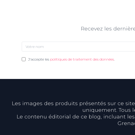
Recevez les dernière
J'accepte les
politiques de traitement des données
.
Les images des produits présentés sur ce site s
uniquement. Tous le
Le contenu éditorial de ce blog, incluant les
Grenad