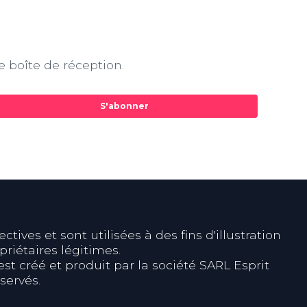
e boîte de réception.
S'abonner
ives et sont utilisées à des fins d'illustration
riétaires légitimes.
est créé et produit par la société SARL Esprit
servés.