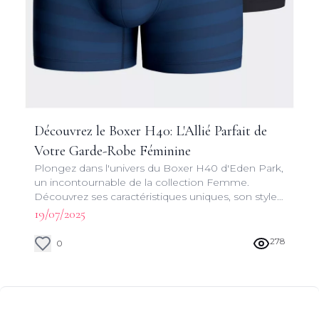
Découvrez le Boxer H40: L'Allié Parfait de
Votre Garde-Robe Féminine
Plongez dans l'univers du Boxer H40 d'Eden Park,
un incontournable de la collection Femme.
Découvrez ses caractéristiques uniques, son style
raffiné et pourquoi il mérite une place de choix
19/07/2025
dans votre dressing.
278
0