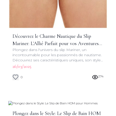
Découvrez le Charme Nautique du Slip
Mariner: L'Allié Parfait pour vos Aventures
Plongez dans l'univers du slip Mariner, un
Maritimes
incontournable pour les passionnés de nautisme.
Découvrez ses caractéristiques uniques, son style
marin et ses avantages pour vos escapades en
26/03/2025
mer.
274
0
Plongez dans le Style: Le Slip de Bain HOM