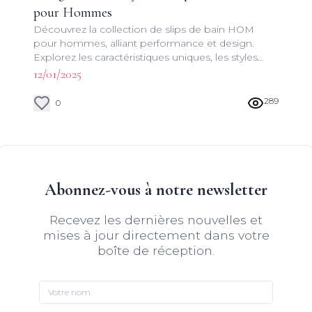
pour Hommes
Découvrez la collection de slips de bain HOM
pour hommes, alliant performance et design.
Explorez les caractéristiques uniques, les styles
tendance et les conseils d'entretien pour votre
12/01/2025
prochain achat de maillot de bain.
289
0
Abonnez-vous à notre newsletter
Recevez les dernières nouvelles et
mises à jour directement dans votre
boîte de réception.