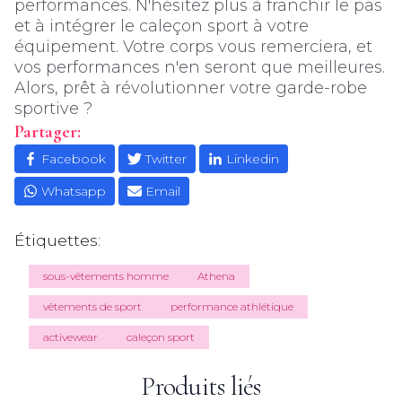
performances. N'hésitez plus à franchir le pas
et à intégrer le caleçon sport à votre
équipement. Votre corps vous remerciera, et
vos performances n'en seront que meilleures.
Alors, prêt à révolutionner votre garde-robe
sportive ?
Partager:
Facebook
Twitter
Linkedin
Whatsapp
Email
Étiquettes:
sous-vêtements homme
Athena
vêtements de sport
performance athlétique
activewear
caleçon sport
Produits liés