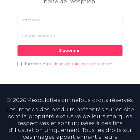
boîte de réception.
S'abonner
J'accepte les
politiques de traitement des données
.
©
2026
Mesculottes.onlineTous droits réservés.
Les images des produits présentés sur ce site
sont la propriété exclusive de leurs marques
respectives et sont utilisées à des fins
d'illustration uniquement. Tous les droits sur
ces images appartiennent à leurs