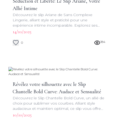
Séduction et Liberté: Le Slip Ariane, Votre
Allié Intime
Découvrez le slip Ariane de Sans Complexe
Lingerie, alliant style et praticité pour une
expérience intime incomparable. Explorez ses
caractéristiques uniques et son design raffiné.
14/10/2025
184
0
Révélez votre silhouette avec le Slip
Chantelle Bold Curve: Audace et Sensualité
Découvrez le Slip Chantelle Bold Curve, un allié de
choix pour sublimer vos courbes. Alliant style
audacieux et maintien optimal, ce slip vous offre
une silhouette sculpturale et une confiance
10/10/2025