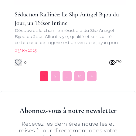
Séduction Raffinée: Le Slip Antigel Bijou du
Jour, un Trésor Intime
Découvrez le charme irrésistible du Slip Antigel
Bijou du Jour. Alliant style, qualité et sensualité,
cette pièce de lingerie est un véritable joyau pour
votre garde-robe intime.
03/10/2025
170
0
1
2
...
19
>
Abonnez-vous à notre newsletter
Recevez les dernières nouvelles et
mises à jour directement dans votre