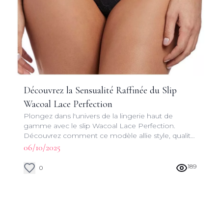
Découvrez la Sensualité Raffinée du Slip
Wacoal Lace Perfection
Plongez dans l'univers de la lingerie haut de
gamme avec le slip Wacoal Lace Perfection.
Découvrez comment ce modèle allie style, qualité
et maintien pour une expérience inégalée.
06/10/2025
189
0