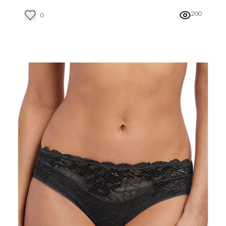
inébranlable.
200
0