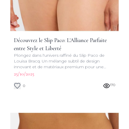
Découvrez le Slip Paco: L'Alliance Parfaite
entre Style et Liberté
Plongez dans l'univers raffiné du Slip Paco de
Louisa Bracq. Un mélange subtil de design
innovant et de matériaux premium pour une
expérience intime incomparable.
25/10/2025
170
0