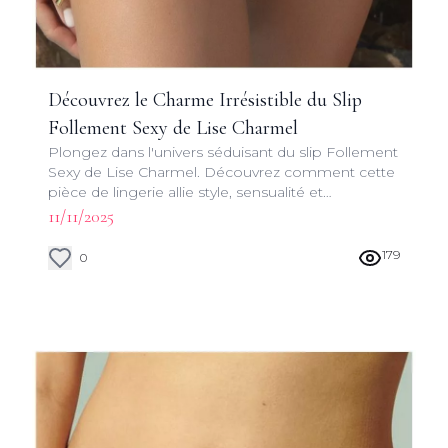
Découvrez le Charme Irrésistible du Slip
Follement Sexy de Lise Charmel
Plongez dans l'univers séduisant du slip Follement
Sexy de Lise Charmel. Découvrez comment cette
pièce de lingerie allie style, sensualité et
raffinement pour sublimer votre silhouette.
11/11/2025
179
0