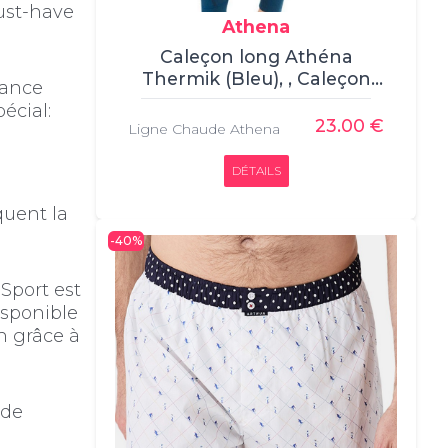
must-have
Athena
Caleçon long Athéna
Thermik (Bleu), , Caleçon
mance
long, Athena, , 100%
écial:
polyester
23.00 €
Ligne Chaude Athena
DÉTAILS
quent la
-40%
 Sport est
isponible
n grâce à
 de