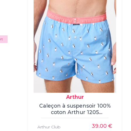
rt
Arthur
Caleçon à suspensoir 100%
coton Arthur 1205
(Multicolore), , Caleçon,
Arthur, , 100% coton
39.00 €
Arthur Club