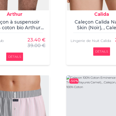
Arthur
Calida
çon à suspensoir
Caleçon Calida N
 coton bio Arthur
Skin (Noir), , Cal
, , Caleçon, Arthur, ,
Calida, , 80% TE
100% coton
Modal 20% ROI
23.40 €
lub
Lingerie de Nuit Calida
Élasthanne
39.00 €
DÉTAILS
DÉTAILS
-50%