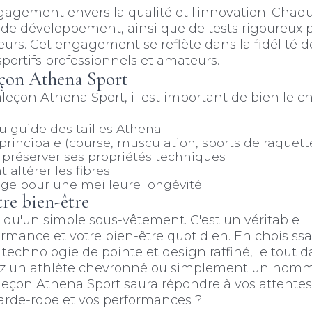
gement envers la qualité et l'innovation. Chaq
t de développement, ainsi que de tests rigoureux 
eurs. Cet engagement se reflète dans la fidélité d
sportifs professionnels et amateurs.
eçon Athena Sport
eçon Athena Sport, il est important de bien le cho
au guide des tailles Athena
rincipale (course, musculation, sports de raquette,
 préserver ses propriétés techniques
 altérer les fibres
linge pour une meilleure longévité
re bien-être
 qu'un simple sous-vêtement. C'est un véritable
ormance et votre bien-être quotidien. En choisiss
e technologie de pointe et design raffiné, le tout 
yez un athlète chevronné ou simplement un homme
aleçon Athena Sport saura répondre à vos attentes
 garde-robe et vos performances ?