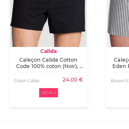
Calida
Caleçon Calida Cotton
Caleç
Code 100% coton (Noir), ,
Eden P
Caleçon, Calida, , 100%
Cale
coton
24.00 €
Coton Calida
Boxers E
DÉTAILS