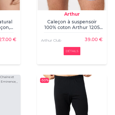
Arthur
atural
Caleçon à suspensoir
eçon,
100% coton Arthur 1205
NCEL,
(Multicolore), , Caleçon,
CA,
Arthur, , 100% coton
27.00 €
39.00 €
Arthur Club
DÉTAILS
-50%