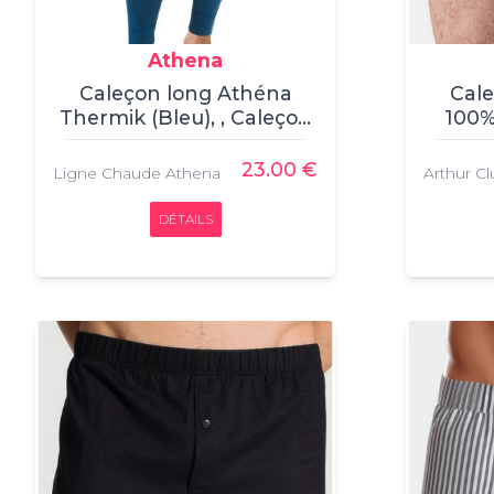
Athena
Caleçon long Athéna
Cale
Thermik (Bleu), , Caleçon
100%
long, Athena, , 100%
(Blanc)
polyester
23.00 €
Ligne Chaude Athena
Arthur C
DÉTAILS