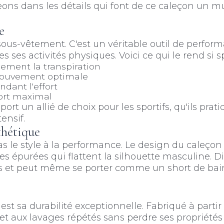
geons dans les détails qui font de ce caleçon un 
e
sous-vêtement. C'est un véritable outil de perfor
s activités physiques. Voici ce qui le rend si sp
cement la transpiration
mouvement optimale
dant l'effort
fort maximal
rt un allié de choix pour les sportifs, qu'ils prati
tensif.
thétique
as le style à la performance. Le design du caleçon
es épurées qui flattent la silhouette masculine. D
goûts et peut même se porter comme un short de bai
est sa durabilité exceptionnelle. Fabriqué à partir
e et aux lavages répétés sans perdre ses propriétés