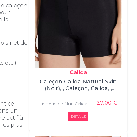
ue caleçon
pour
e la
isir et de
 etc.)
Calida
Caleçon Calida Natural Skin
(Noir), , Caleçon, Calida, ,
80% TENCEL, Modal 20%
ROICA, Élasthanne
27.00 €
ant ce
Lingerie de Nuit Calida
dans un
DÉTAILS
 actif à
 les plus