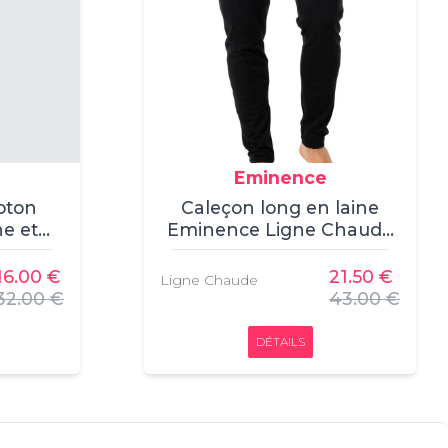
Eminence
oton
Caleçon long en laine
e et
Eminence Ligne Chaude
mel), ,
Mérinos (Noir), , Caleçon,
ce, ,
Eminence, , 80% Laine,
16.00 €
21.50 €
Ligne Chaude
20% Polyamide
32.00 €
43.00 €
DÉTAILS