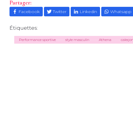
Partager:
Facebook
Twitter
Linkedin
Whatsapp
Étiquettes:
Performance sportive
style masculin
Athena
caleç