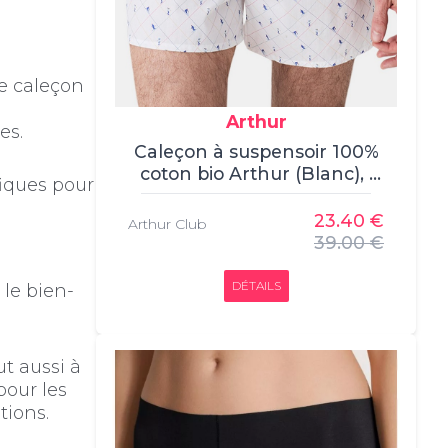
e caleçon
Arthur
es.
Caleçon à suspensoir 100%
coton bio Arthur (Blanc), ,
fiques pour
Caleçon, Arthur, , 100%
coton
23.40 €
Arthur Club
39.00 €
DÉTAILS
le bien-
ut aussi à
pour les
tions.