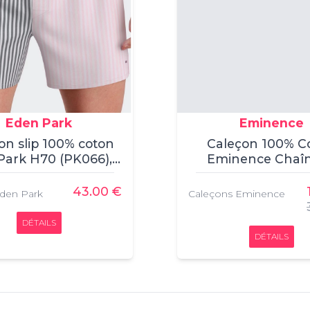
Eden Park
Eminence
on slip 100% coton
Caleçon 100% C
ark H70 (PK066), ,
Eminence Chaîn
çon, Eden Park, ,
Trame (Rayures Ca
100% coton
Caleçon, Eminen
43.00 €
den Park
Caleçons Eminence
100% Coton
DÉTAILS
DÉTAILS