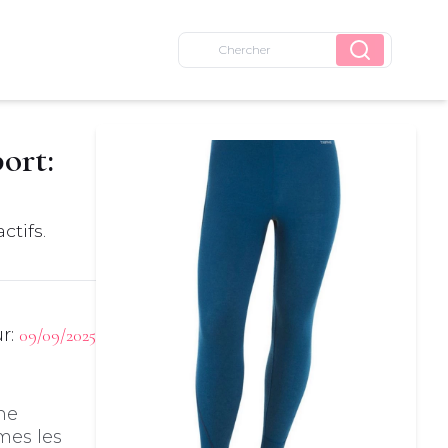
ort:
tifs.
ur:
09/09/2025
ne
mes les