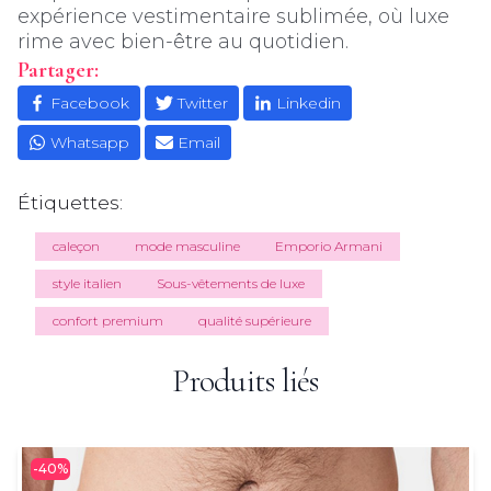
expérience vestimentaire sublimée, où luxe
rime avec bien-être au quotidien.
Partager:
Facebook
Twitter
Linkedin
Whatsapp
Email
Étiquettes:
caleçon
mode masculine
Emporio Armani
style italien
Sous-vêtements de luxe
confort premium
qualité supérieure
Produits liés
-40%