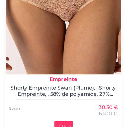
Empreinte
Shorty Empreinte Swan (Plume), , Shorty,
Empreinte, , 58% de polyamide, 27%
d'élasthanne, 9% de coton et 6% de
polyester.
30.50 €
Swan
61.00 €
DÉTAILS