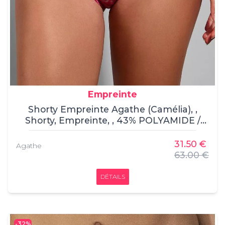
Empreinte
Shorty Empreinte Agathe (Camélia), ,
Shorty, Empreinte, , 43% POLYAMIDE /
26% POLYESTER / 18% ELASTHANNE / 8%
COTON / 5% POLYURETHANE /
31.50 €
Agathe
63.00 €
DÉTAILS
-32%