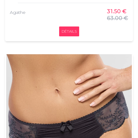
26% POLYESTER / 18% ELASTHANNE / 8%
COTON / 5% POLYURETHANE /
31.50 €
Agathe
63.00 €
DÉTAILS