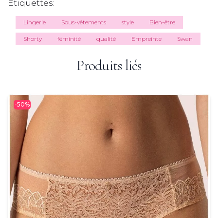
Étiquettes:
Lingerie
Sous-vêtements
style
Bien-être
Shorty
féminité
qualité
Empreinte
Swan
Produits liés
-50%