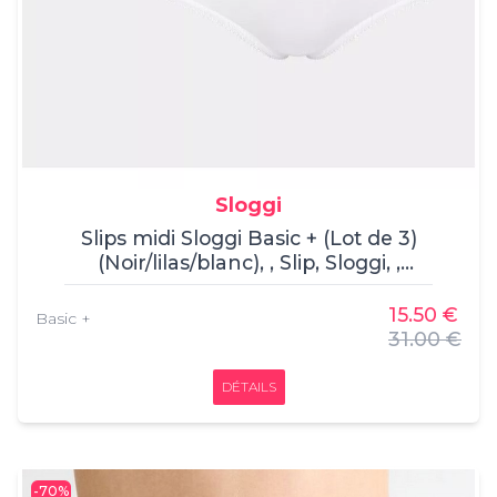
Sloggi
Slips midi Sloggi Basic + (Lot de 3)
(Noir/lilas/blanc), , Slip, Sloggi, ,
Composition : 95% coton, 5% élasthanne.
15.50 €
Basic +
31.00 €
DÉTAILS
-70%