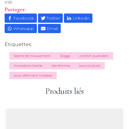
vie.
Partager:
Facebook
Twitter
Linkedin
Whatsapp
Email
Étiquettes:
liberté de mouvement
Sloggi
confort quotidien
innovation textile
slip femme
sans couture
sous-vêtement invisible
Produits liés