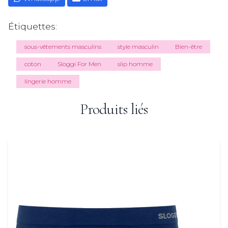
Étiquettes:
sous-vêtements masculins
style masculin
Bien-être
coton
Sloggi For Men
slip homme
lingerie homme
Produits liés