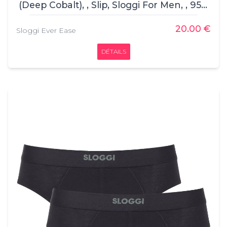
(Deep Cobalt), , Slip, Sloggi For Men, , 95%
coton, 5% élasthanne
20.00 €
Sloggi Ever Ease
DÉTAILS